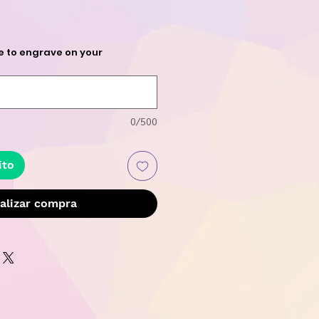
recio
e to engrave on your
0/500
ito
alizar compra