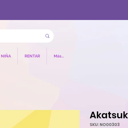
NIÑA
RENTAR
Más...
Akatsuki
SKU: NO00303