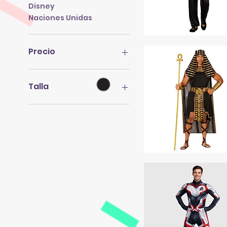
Disney
Naciones Unidas
PLAYBOY
TSM
Precio
450 MXN
1800 MXN
Talla
L
M
S
UNITALLA
Unitalla
FARAON
EGIPCIO
XL
TS
XXL