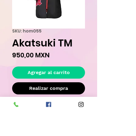
SKU: hom055
Akatsuki TM
Precio
950,00 MXN
Agregar al carrito
Realizar compra
Este disfraz es �nico y ya ha sido 
rentado, por lo tanto su estado no es 
completamente nuevo, llevatelo con un 
descuento adicional