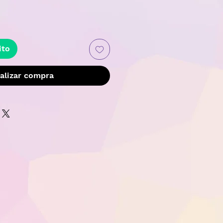
recio
ito
alizar compra