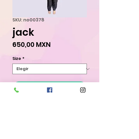
SKU: no00378
jack
Precio
650,00 MXN
Size
*
Agregar al carrito
Realizar compra