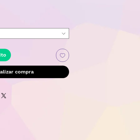
recio
ito
alizar compra