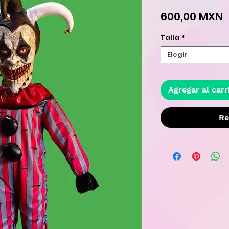
P
600,00 MXN
Talla
*
Elegir
Agregar al carr
Re