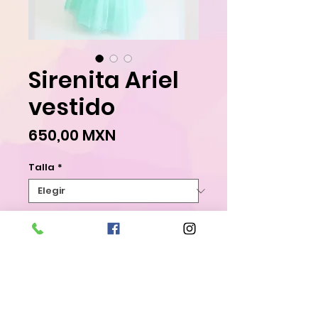
Sirenita Ariel
vestido
Precio
650,00 MXN
Talla
*
Entrega estimada de 15-20 días
hábiles.
Pedido anticipado