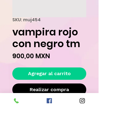
SKU: muj454
vampira rojo
con negro tm
Precio
900,00 MXN
Agregar al carrito
Realizar compra
Este disfraz ya ha sido rentado, por lo 
tanto no es completamente nuevo. 
Llevatelo con un descuento especial!