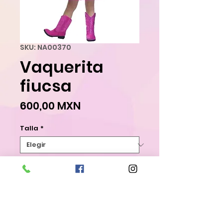
SKU: NA00370
Vaquerita
fiucsa
Precio
600,00 MXN
Talla
*
Agregar al carrito
Realizar compra