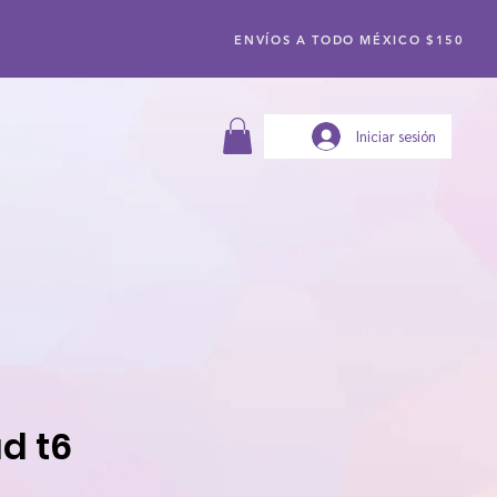
ENVÍOS A TODO MÉXICO $150
Iniciar sesión
d t6