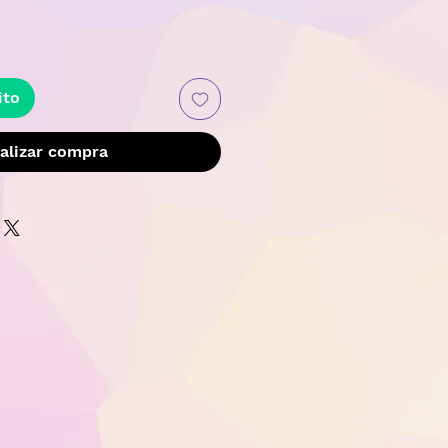
recio
ito
alizar compra