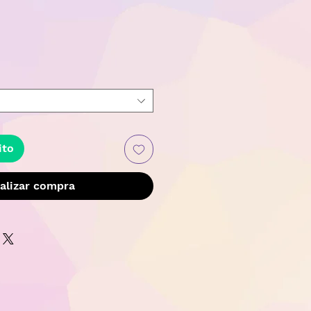
recio
ito
alizar compra