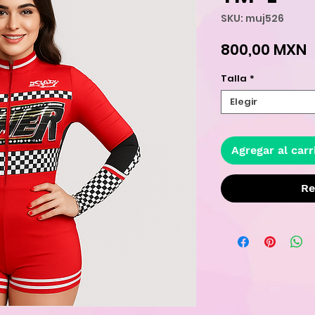
SKU: muj526
P
800,00 MXN
Talla
*
Elegir
Agregar al carr
Re