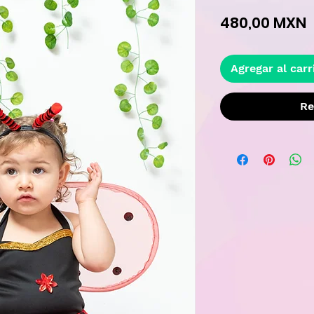
P
480,00 MXN
Agregar al carr
Re