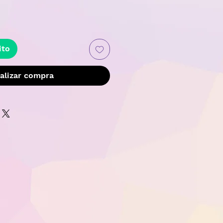
recio
ito
alizar compra