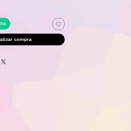
recio
ito
alizar compra