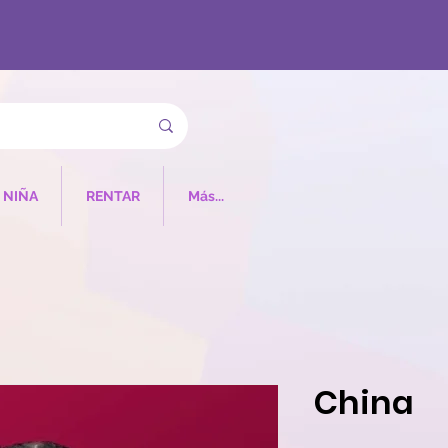
NIÑA
RENTAR
Más...
China