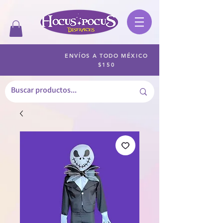
ENVÍOS A TODO MÉXICO
$150