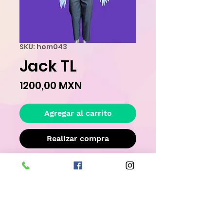
SKU: hom043
Jack TL
Precio
1200,00 MXN
Agregar al carrito
Realizar compra
Este disfraz es �nico y ya ha sido 
rentado, por lo tanto su estado no es 
completamente nuevo, llevatelo con un 
descuento adicional