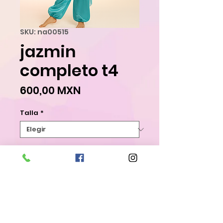
SKU: na00515
jazmin
completo t4
Precio
600,00 MXN
Talla
*
Agregar al carrito
Realizar compra