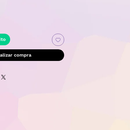
recio
ito
alizar compra