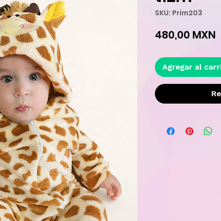
SKU: Prim203
P
480,00 MXN
Agregar al carr
Re