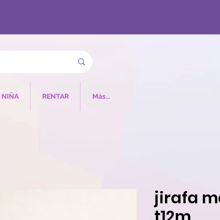
NIÑA
RENTAR
Más...
jirafa 
t12m