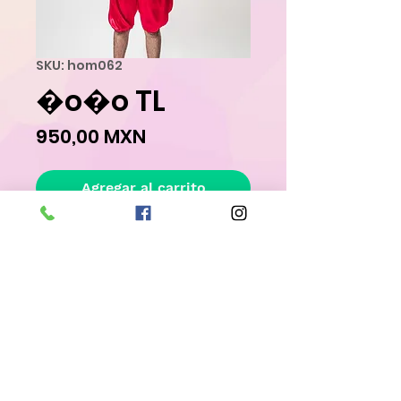
SKU: hom062
�o�o TL
Precio
950,00 MXN
Agregar al carrito
Realizar compra