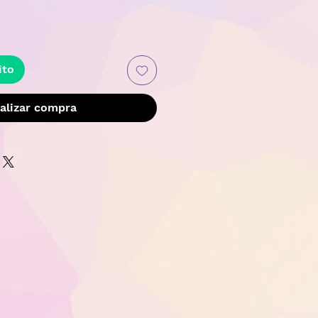
Precio
ito
alizar compra