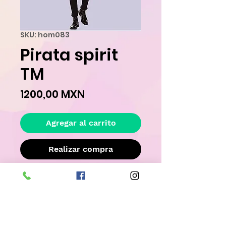
SKU: hom083
Pirata spirit
TM
Precio
1200,00 MXN
Agregar al carrito
Realizar compra
Este disfraz es �nico y ya ha sido 
rentado, por lo tanto su estado no es 
completamente nuevo, llevatelo con un 
descuento adicional