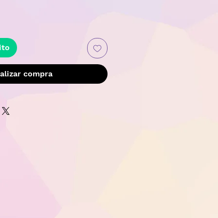
recio
ito
alizar compra