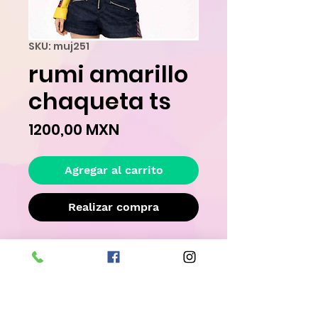
SKU: muj251
rumi amarillo
chaqueta ts
Precio
1200,00 MXN
Agregar al carrito
Realizar compra
Destaca en cualquier evento con este 
disfraz para mujer, perfecto para fiestas 
tem�ticas, Halloween o celebraciones 
especiales. C�modo, vers�til y 
dise�ado para hacerte lucir incre�ble.