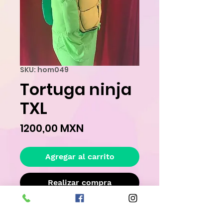
SKU: hom049
Tortuga ninja
TXL
Precio
1200,00 MXN
Agregar al carrito
Realizar compra
Este disfraz es �nico y ya ha sido 
rentado, por lo tanto su estado no es 