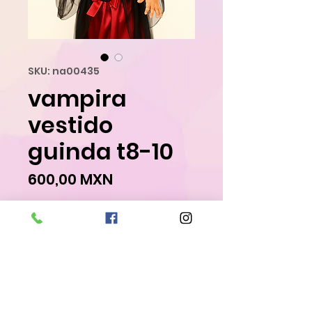
SKU: na00435
vampira
vestido
guinda t8-10
Precio
600,00 MXN
Agregar al carrito
Realizar compra