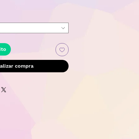
recio
ito
alizar compra