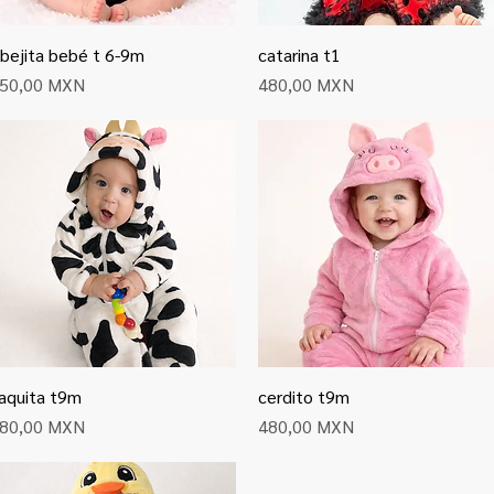
bejita bebé t 6-9m
Vista rápida
catarina t1
Vista rápida
recio
Precio
50,00 MXN
480,00 MXN
aquita t9m
Vista rápida
cerdito t9m
Vista rápida
recio
Precio
80,00 MXN
480,00 MXN