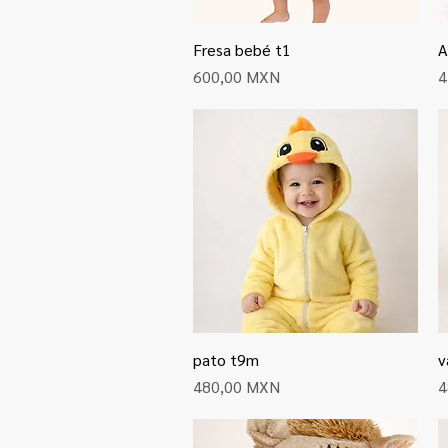
Fresa bebé t1
Vista rápida
A
Precio
P
600,00 MXN
4
pato t9m
Vista rápida
v
Precio
P
480,00 MXN
4