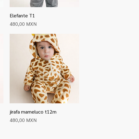
Elefante T1
Vista rápida
Precio
480,00 MXN
jirafa mameluco t12m
Vista rápida
Precio
480,00 MXN